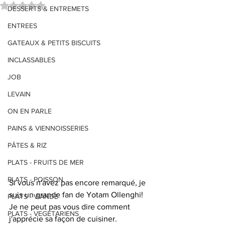
Noté NaN étoiles sur 5.
DESSERTS & ENTREMETS
ENTREES
GATEAUX & PETITS BISCUITS
INCLASSABLES
JOB
LEVAIN
ON EN PARLE
PAINS & VIENNOISSERIES
PÂTES & RIZ
PLATS - FRUITS DE MER
PLATS - POISSON
Si vous n'avez pas encore remarqué, je 
suis un grande fan de Yotam Ollenghi! 
PLATS - VIANDE
Je ne peut pas vous dire comment 
PLATS - VEGETARIENS
j'apprécie sa façon de cuisiner. 