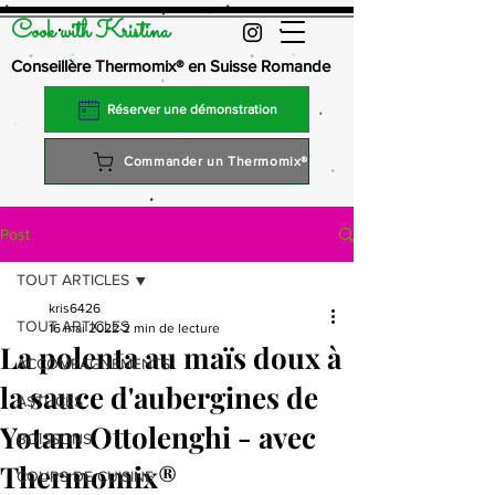
Cook with Kristina
Conseillère Thermomix® en Suisse Romande
Réserver une démonstration
Commander un Thermomix®
Post
TOUT ARTICLES
kris6426
TOUT ARTICLES
16 mai 2022
2 min de lecture
La polenta au maïs doux à
ACCOMPAGNEMENTS
la sauce d'aubergines de
ASTUCES
Yotam Ottolenghi - avec
BOISSONS
Thermomix®
COURS DE CUISINE