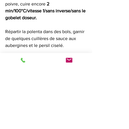
poivre, cuire encore 
2 
min/100°C/vitesse 1/sans inverse/sans le 
gobelet doseur.
Répartir la polenta dans des bols, garnir 
de quelques cuillères de sauce aux 
aubergines et le persil ciselé. 
Conseil
Remplacer les tomates concassées 
avec des tomates fraîches, 
coupées en dès. 
Remplacer le maïs en boîte avec 
570 g de grains de maïs frais 
- il 
faudrait environ 6 épis de maïs -
 . 
Pour prélever les grains, enlever 
les feuilles et la soie des épis de 
maïs, puis couper les pointes et les 