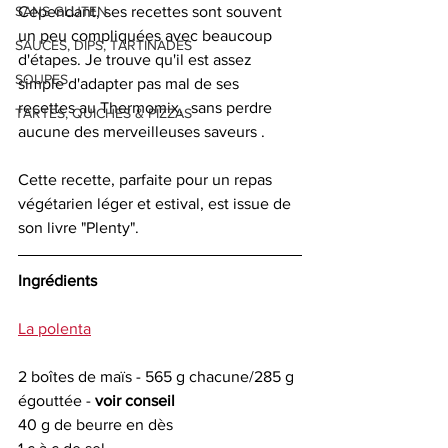
SANS GLUTEN
Cependant, ses recettes sont souvent 
un peu compliquées avec beaucoup 
SAUCES, DIPS, TARTINADES
d'étapes. Je trouve qu'il est assez 
SOUPES
simple d'adapter pas mal de ses 
recettes au Thermomix,  sans perdre 
TARTES, QUICHES & PIZZAS
aucune des merveilleuses saveurs .
Cette recette, parfaite pour un repas 
végétarien léger et estival, est issue de 
son livre "Plenty". 
Ingrédients 
La polenta
2 boîtes de maïs - 565 g chacune/285 g 
égouttée - 
voir conseil
40 g de beurre en dès