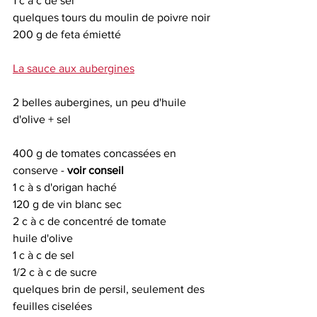
1 c à c de sel
quelques tours du moulin de poivre noir 
200 g de feta émietté
La sauce aux aubergines
2 belles aubergines, un peu d'huile 
d'olive + sel
400 g de tomates concassées en 
conserve - 
voir conseil
1 c à s d'origan haché
120 g de vin blanc sec
2 c à c de concentré de tomate
huile d'olive
1 c à c de sel
1/2 c à c de sucre
quelques brin de persil, seulement des 
feuilles ciselées