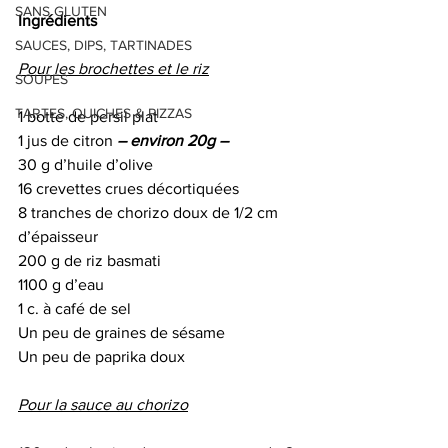
SANS GLUTEN
Ingrédients
SAUCES, DIPS, TARTINADES
Pour les brochettes et le riz
SOUPES
TARTES, QUICHES & PIZZAS
1 botte de persil plat 
1 jus de citron 
– environ 20g –
30 g d’huile d’olive
16 crevettes crues décortiquées
8 tranches de chorizo doux de 1/2 cm 
d’épaisseur
200 g de riz basmati
1100 g d’eau
1 c. à café de sel
Un peu de graines de sésame
Un peu de paprika doux
Pour la sauce au chorizo