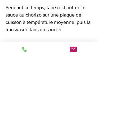
Pendant ce temps, faire réchauffer la 
sauce au chorizo sur une plaque de 
cuisson à température moyenne, puis la 
transvaser dans un saucier
À la fin de la cuisson, déposer les mini-
brochettes sur le plat de service et 
parsemer de graines de sésame, de 
persil ciselé de graines de sésame et de 
paprika doux, mouler le riz basmati avec 
un cercle à dresser
Servir la sauce à part
Conseils :
La sauce convient aussi à la 
perfection à tous les poissons 
vapeur