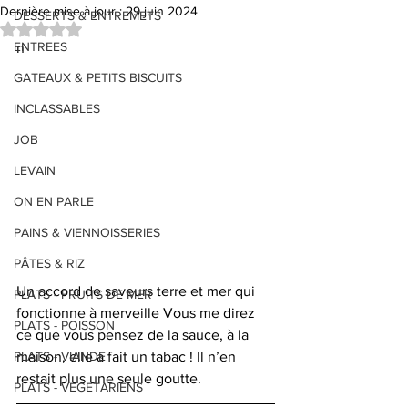
Dernière mise à jour :
29 juin 2024
DESSERTS & ENTREMETS
Noté NaN étoiles sur 5.
ENTREES
n
GATEAUX & PETITS BISCUITS
INCLASSABLES
JOB
LEVAIN
ON EN PARLE
PAINS & VIENNOISSERIES
PÂTES & RIZ
Un accord de saveurs terre et mer qui 
PLATS - FRUITS DE MER
fonctionne à merveille Vous me direz 
PLATS - POISSON
ce que vous pensez de la sauce, à la 
maison, elle a fait un tabac ! Il n’en 
PLATS - VIANDE
restait plus une seule goutte.
PLATS - VEGETARIENS