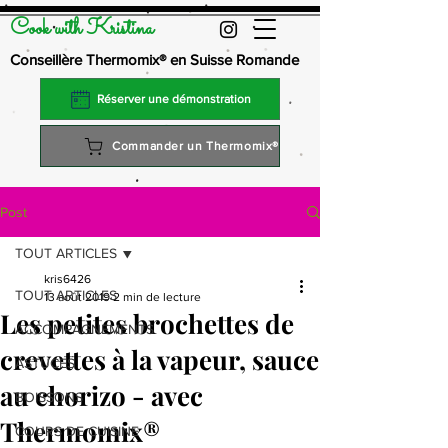
Cook with Kristina
Conseillère Thermomix® en Suisse Romande
Réserver une démonstration
Commander un Thermomix®
Post
TOUT ARTICLES
kris6426
TOUT ARTICLES
13 août 2019
2 min de lecture
Les petites brochettes de
ACCOMPAGNEMENTS
crevettes à la vapeur, sauce
ASTUCES
au chorizo - avec
BOISSONS
Thermomix®
COURS DE CUISINE