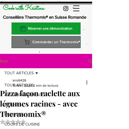
Cook with Kristina
Conseillère Thermomix® en Suisse Romande
Réserver une démonstration
Commander un Thermomix®
Post
TOUT ARTICLES
kris6426
TOUT ARTICLES
16 févr. 2024
2 min de lecture
Pizza façon raclette aux
ACCOMPAGNEMENTS
légumes racines - avec
ASTUCES
Thermomix®
BOISSONS
Noté NaN étoiles sur 5.
COURS DE CUISINE