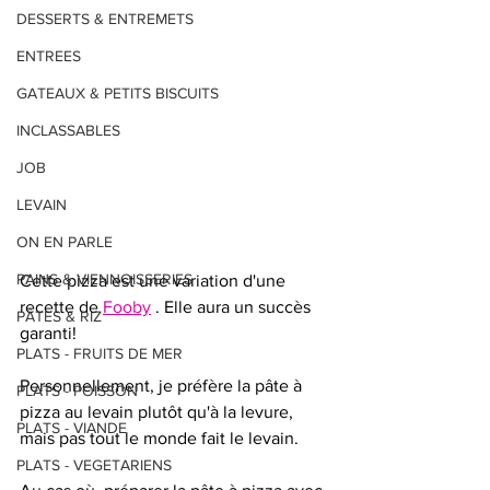
DESSERTS & ENTREMETS
ENTREES
GATEAUX & PETITS BISCUITS
INCLASSABLES
JOB
LEVAIN
ON EN PARLE
PAINS & VIENNOISSERIES
Cette pizza est une variation d'une 
recette de 
Fooby
 . Elle aura un succès 
PÂTES & RIZ
garanti!
PLATS - FRUITS DE MER
Personnellement, je préfère la pâte à 
PLATS - POISSON
pizza au levain plutôt qu'à la levure, 
PLATS - VIANDE
mais pas tout le monde fait le levain. 
PLATS - VEGETARIENS