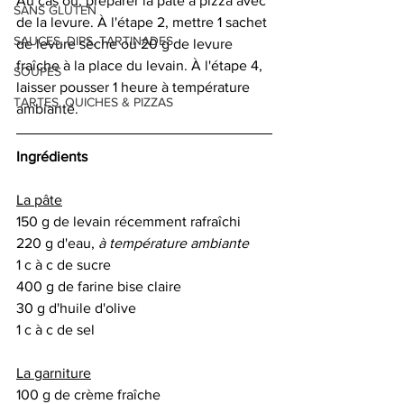
Au cas où, préparer la pâte à pizza avec 
SANS GLUTEN
de la levure. À l'étape 2, mettre 1 sachet 
SAUCES, DIPS, TARTINADES
de levure sèche ou 20 g de levure 
fraîche à la place du levain. À l'étape 4, 
SOUPES
laisser pousser 1 heure à température 
TARTES, QUICHES & PIZZAS
ambiante.
Ingrédients
La pâte
150 g de levain récemment rafraîchi
220 g d'eau, 
à température ambiante
1 c à c de sucre
400 g de farine bise claire
30 g d'huile d'olive
1 c à c de sel 
La garniture
100 g de crème fraîche