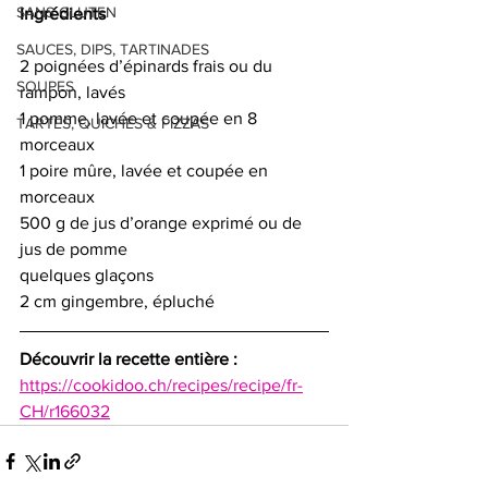
SANS GLUTEN
Ingrédients 
SAUCES, DIPS, TARTINADES
2 poignées d’épinards frais ou du 
SOUPES
rampon, lavés
1 pomme, lavée et coupée en 8 
TARTES, QUICHES & PIZZAS
morceaux
1 poire mûre, lavée et coupée en 
morceaux
500 g de jus d’orange exprimé ou de 
jus de pomme  
quelques glaçons
2 cm gingembre, épluché
Découvrir la recette entière :  
https://cookidoo.ch/recipes/recipe/fr-
CH/r166032