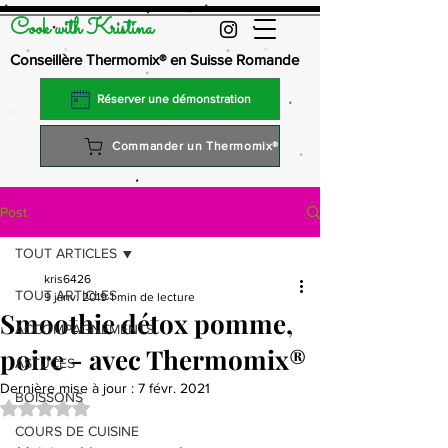
Cook with Kristina
Conseillère Thermomix® en Suisse Romande
Réserver une démonstration
Commander un Thermomix®
Post
TOUT ARTICLES
kris6426
TOUT ARTICLES
9 janv. 2019
1 min de lecture
Smoothie détox pomme,
ACCOMPAGNEMENTS
poire - avec Thermomix®
ASTUCES
Dernière mise à jour :
7 févr. 2021
BOISSONS
Noté NaN étoiles sur 5.
COURS DE CUISINE