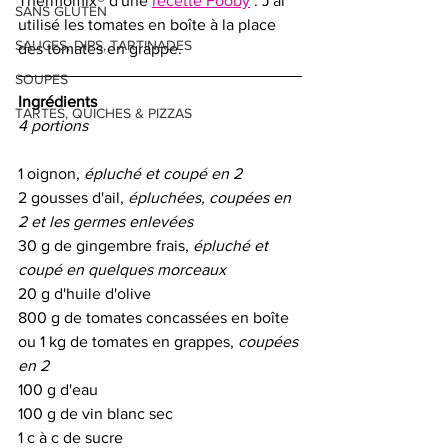
Thermomix® d'une 
recette Fooby
 . J'ai 
SANS GLUTEN
utilisé les tomates en boîte à la place 
SAUCES, DIPS, TARTINADES
des tomates en grappe.
SOUPES
Ingrédients 
TARTES, QUICHES & PIZZAS
4 portions
1 oignon, 
épluché et coupé en 2
2 gousses d'ail, 
épluchées, coupées en 
2 et les germes enlevées
30 g de gingembre frais, 
épluché et 
coupé en quelques morceaux
20 g d'huile d'olive
800 g de tomates concassées en boîte 
ou 1 kg de tomates en grappes, 
coupées 
en 2
100 g d'eau
100 g de vin blanc sec
1 c à c de sucre