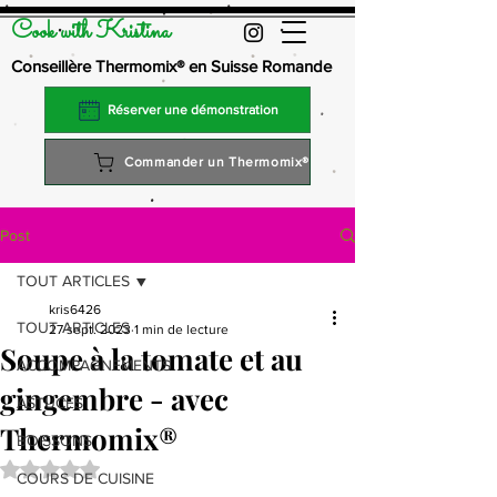
Cook with Kristina
Conseillère Thermomix® en Suisse Romande
Réserver une démonstration
Commander un Thermomix®
Post
TOUT ARTICLES
kris6426
TOUT ARTICLES
27 sept. 2023
1 min de lecture
Soupe à la tomate et au
ACCOMPAGNEMENTS
gingembre - avec
ASTUCES
Thermomix®
BOISSONS
Noté NaN étoiles sur 5.
COURS DE CUISINE