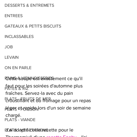
DESSERTS & ENTREMETS
ENTREES
GATEAUX & PETITS BISCUITS
INCLASSABLES
JOB
LEVAIN
ON EN PARLE
PAINS & VIENNOISSERIES
Cette soupe est exactement ce qu'il 
faut pour les soirées d'automne plus 
PÂTES & RIZ
fraîches. Servez-la avec du pain 
PLATS - FRUITS DE MER
croustillant et du fromage pour un repas 
léger et rapide lors d'un soir de semaine 
PLATS - POISSON
chargé. 
PLATS - VIANDE
J'ai adapté cette recette pour le 
PLATS - VEGETARIENS