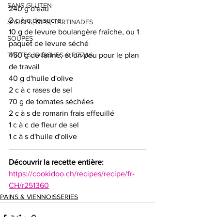
SANS GLUTEN
240 g d'eau
2 c à c de sucre 
SAUCES, DIPS, TARTINADES
10 g de levure boulangère fraîche, ou 1 
SOUPES
paquet de levure séché
450 g de farine, et un peu pour le plan 
TARTES, QUICHES & PIZZAS
de travail
40 g d'huile d'olive
2 c à c rases de sel
70 g de tomates séchées
2 c à s de romarin frais effeuillé
1 c à c de fleur de sel
1 c à s d'huile d'olive
Découvrir la recette entière:
https://cookidoo.ch/recipes/recipe/fr-
CH/r251360
PAINS & VIENNOISSERIES