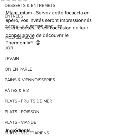
DESSERTS & ENTREMETS
Miam, miam - Servez cette focaccia en 
ENTREES
apéro, vos invités seront impressionnés 
GATEAUX & PETITS BISCUITS
et enchantés.  C'est l'occasion de leur 
donner envie de découvrir le 
INCLASSABLES
Thermomix®  😍.
JOB
LEVAIN
ON EN PARLE
PAINS & VIENNOISSERIES
PÂTES & RIZ
PLATS - FRUITS DE MER
PLATS - POISSON
PLATS - VIANDE
Ingrédients
PLATS - VEGETARIENS