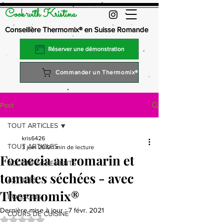
Cook with Kristina
Conseillère Thermomix® en Suisse Romande
Réserver une démonstration
Commander un Thermomix®
Post
TOUT ARTICLES
kris6426
TOUT ARTICLES
3 juin 2019
1 min de lecture
Focaccia au romarin et
ACCOMPAGNEMENTS
tomates séchées - avec
ASTUCES
Thermomix®
BOISSONS
Dernière mise à jour :
7 févr. 2021
COURS DE CUISINE
Noté NaN étoiles sur 5.