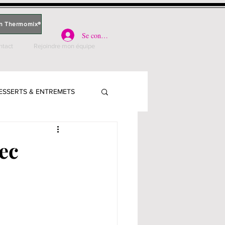
n Thermomix®
Se connecter
ntact
Rejoindre mon équipe
ESSERTS & ENTREMETS
PARLE
vec
PLATS - VIANDE
S, QUICHES & PIZZAS