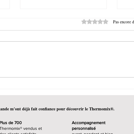
Noté 0 étoile sur 5.
Pas encore d
L'astuce pour zester les
Com
agrumes à l'aide d'une
du 
micro-râpe
Th
omande m'ont déjà fait confiance pour découvrir le Thermomix®.
Plus de 700
Accompagnement
Thermomix® vendus et
personnalisé