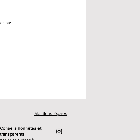
e note
ment démonter le bol
mixage - avec
ermomix®
Mentions légales
Conseils honnêtes et
transparents