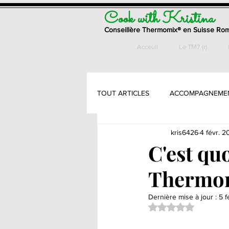
Cook with Kristina
Conseillère Thermomix® en Suisse Ro
Acceuil
Le TM7 (r)
TOUT ARTICLES
ACCOMPAGNEME
kris6426
4 févr. 2
ENTREES
GATEAUX & PETITS
C'est qu
Thermo
PAINS & VIENNOISSERIES
PÂ
Dernière mise à jour :
5 f
Noté NaN étoiles su
PLATS - VEGETARIENS
SANS