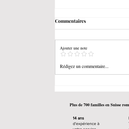
Commentaires
Ajouter une note
Les astuces pour rôtir et
Rédigez un commentaire...
peler les poivrons
Plus de 700 familles en Suisse r
14 ans
d'expérience à