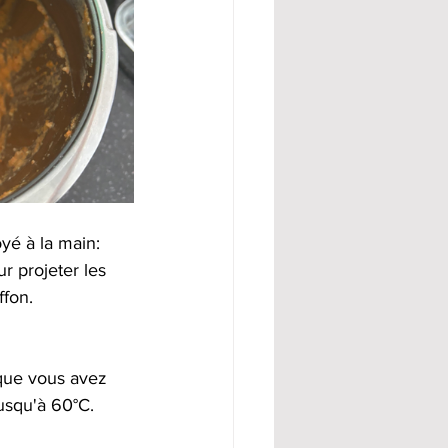
é à la main:  
ur projeter les 
ffon. 
 que vous avez 
usqu'à 60°C.  