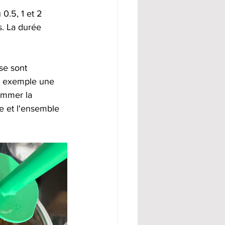
0.5, 1 et 2 
. La durée 
se sont 
ar exemple une 
rammer la 
le et l'ensemble 