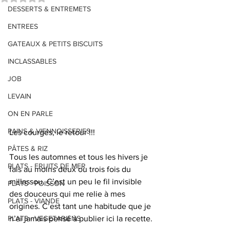
DESSERTS & ENTREMETS
ENTREES
GATEAUX & PETITS BISCUITS
INCLASSABLES
JOB
LEVAIN
ON EN PARLE
PAINS & VIENNOISSERIES
Les courges, le retour !!!
PÂTES & RIZ
Tous les automnes et tous les hivers je 
PLATS - FRUITS DE MER
fais au moins deux ou trois fois du 
millassou. C’est un peu le fil invisible 
PLATS - POISSON
des douceurs qui me relie à mes 
PLATS - VIANDE
origines. C’est tant une habitude que je 
n’ai jamais pensé à publier ici la recette.
PLATS - VEGETARIENS