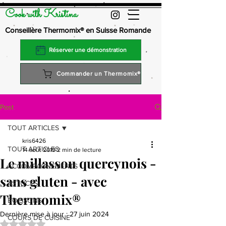
Cook with Kristina
Conseillère Thermomix® en Suisse Romande
Réserver une démonstration
Commander un Thermomix®
Post
TOUT ARTICLES
kris6426
TOUT ARTICLES
14 août 2019
2 min de lecture
Le millassou quercynois -
ACCOMPAGNEMENTS
sans gluten - avec
ASTUCES
Thermomix®
BOISSONS
Dernière mise à jour :
27 juin 2024
COURS DE CUISINE
Noté NaN étoiles sur 5.