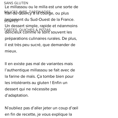
SANS GLUTEN
Le millassou ou le milla est une sorte de 
SAUCES, DIPS, TARTINADES
flan du Quercy à la courge, ou plus 
largement du Sud-Ouest de la France. 
SOUPES
Un dessert simple, rapide et néanmoins 
TARTES, QUICHES & PIZZAS
délicieux comme le sont souvent les 
préparations culinaires rurales. De plus, 
il est très peu sucré, que demander de 
mieux.
Il en existe pas mal de variantes mais 
l’authentique millassou se fait avec de 
la farine de maïs. Ça tombe bien pour 
les intolérants au gluten ! Enfin un 
dessert qui ne nécessite pas 
d’adaptation.
N’oubliez pas d’aller jeter un coup d’œil 
en fin de recette, je vous explique la 