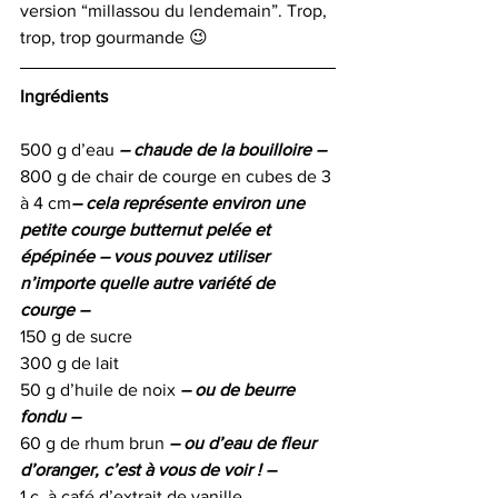
version “millassou du lendemain”. Trop, 
trop, trop gourmande 😉
Ingrédients
500 g d’eau
– chaude de la bouilloire –
800 g de chair de courge en cubes de 3 
à 4 cm
– cela représente environ une 
petite courge butternut pelée et 
épépinée – vous pouvez utiliser 
n’importe quelle autre variété de 
courge –
150 g de sucre
300 g de lait
50 g d’huile de noix 
– ou de beurre 
fondu – 
60 g de rhum brun 
– ou d’eau de fleur 
d’oranger, c’est à vous de voir ! –
1 c. à café d’extrait de vanille