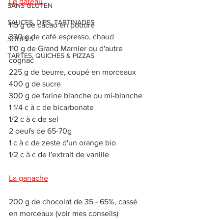
Le gâteau
SANS GLUTEN
SAUCES, DIPS, TARTINADES
115 g de cacao en poudre
330 g de café espresso, chaud
SOUPES
110 g de Grand Marnier ou d'autre 
TARTES, QUICHES & PIZZAS
cognac
225 g de beurre, coupé en morceaux
400 g de sucre
300 g de farine blanche ou mi-blanche
1 1/4 c à c de bicarbonate
1/2 c à c de sel
2 oeufs de 65-70g
1 c à c de zeste d'un orange bio
1/2 c à c de l'extrait de vanille 
La ganache
200 g de chocolat de 35 - 65%, cassé 
en morceaux (voir mes conseils)