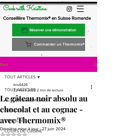
Cook with Kristina
Conseillère Thermomix® en Suisse Romande
Réserver une démonstration
Commander un Thermomix®
Post
TOUT ARTICLES
kris6426
TOUT ARTICLES
22 mars 2022
2 min de lecture
Le gâteau noir absolu au
ACCOMPAGNEMENTS
chocolat et au cognac -
ASTUCES
avec Thermomix®
BOISSONS
Dernière mise à jour :
27 juin 2024
COURS DE CUISINE
Noté NaN étoiles sur 5.