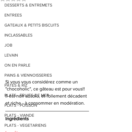
DESSERTS & ENTREMETS
ENTREES
GATEAUX & PETITS BISCUITS
INCLASSABLES
JOB
LEVAIN
ON EN PARLE
PAINS & VIENNOISSERIES
Si vous vous considérez comme un 
PÂTES & RIZ
"chocoholic", ce gâteau est pour vous!!
PLATS - FRUITS DE MER
Il est noir absolu, et follement décadent 
et riche - à consommer en modération. 
PLATS - POISSON
PLATS - VIANDE
Ingrédients
PLATS - VEGETARIENS