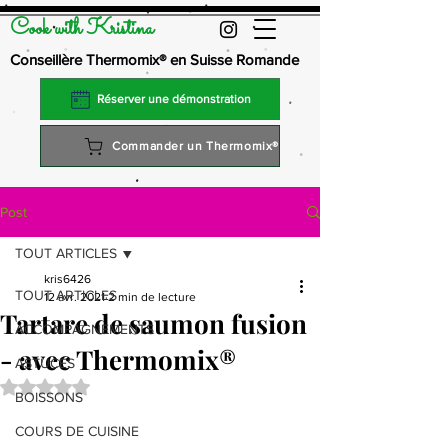
Cook with Kristina
Conseillère Thermomix® en Suisse Romande
Réserver une démonstration
Commander un Thermomix®
Post
TOUT ARTICLES
kris6426
TOUT ARTICLES
12 avr. 2021
2 min de lecture
Tartare de saumon fusion
ACCOMPAGNEMENTS
- avec Thermomix®
ASTUCES
Noté NaN étoiles sur 5.
BOISSONS
COURS DE CUISINE