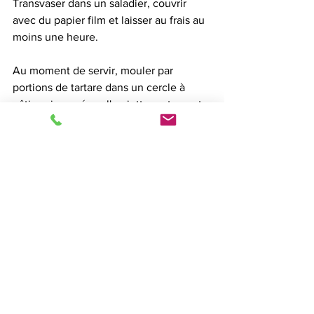
Transvaser dans un saladier, couvrir 
avec du papier film et laisser au frais au 
moins une heure. 
Au moment de servir, mouler par 
portions de tartare dans un cercle à 
pâtisserie posé sur l'assiette en tassant 
bien le mélange. Retirer délicatement 
le cercle. Entourer avec quelques 
feuilles de roquette, poser 3 morceaux 
de la mangue réservée et garnir avec 
un peu de ciboulette ciselé.
ENTREES
PLATS - POISSON