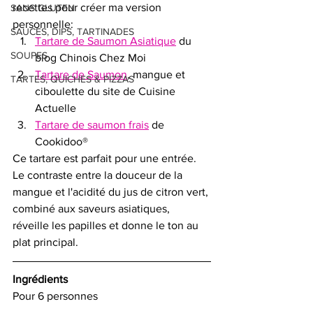
recettes pour créer ma version 
SANS GLUTEN
personnelle: 
SAUCES, DIPS, TARTINADES
Tartare de Saumon Asiatique
 du 
SOUPES
blog Chinois Chez Moi
Tartare de Saumon
, mangue et 
TARTES, QUICHES & PIZZAS
ciboulette du site de Cuisine 
Actuelle
Tartare de saumon frais
 de 
Cookidoo®
Ce tartare est parfait pour une entrée. 
Le contraste entre la douceur de la 
mangue et l'acidité du jus de citron vert, 
combiné aux saveurs asiatiques, 
réveille les papilles et donne le ton au 
plat principal. 
Ingrédients 
Pour 6 personnes 