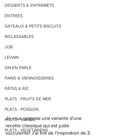
DESSERTS & ENTREMETS
ENTREES
GATEAUX & PETITS BISCUITS
INCLASSABLES
JOB
LEVAIN
ON EN PARLE
PAINS & VIENNOISSERIES
PÂTES & RIZ
PLATS - FRUITS DE MER
PLATS - POISSON
Je vous propose une variante d'une 
PLATS - VIANDE
recette classique qui est juste 
PLATS - VEGETARIENS
succulente! J'ai tiré de l'inspiration de 3 