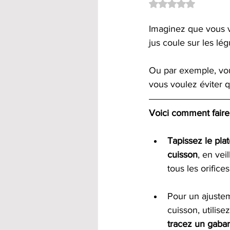
Noté NaN étoiles su
Imaginez que vous v
jus coule sur les lé
Ou par exemple, vou
vous voulez éviter q
Voici comment faire
Tapissez le pla
cuisson
, en vei
tous les orifices
Pour un ajustem
cuisson, utilise
tracez un gabar