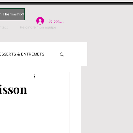
n Thermomix®
Se connecter
ntact
Rejoindre mon équipe
ESSERTS & ENTREMETS
PARLE
isson
PLATS - VIANDE
S, QUICHES & PIZZAS