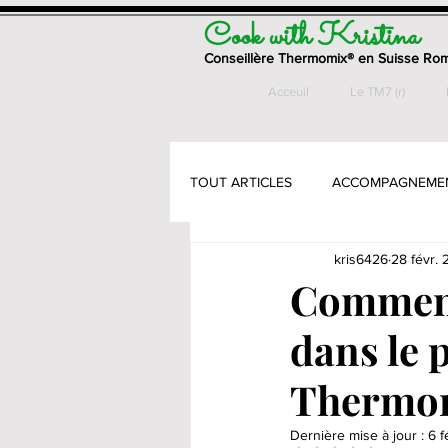
Cook with Kristina
Conseillère Thermomix® en Suisse Ro
Acceuil
Le TM7 (r)
TOUT ARTICLES
ACCOMPAGNEME
kris6426
28 févr.
ENTREES
GATEAUX & PETITS
Comment 
dans le 
PAINS & VIENNOISSERIES
PÂ
Thermo
PLATS - VEGETARIENS
SANS
Dernière mise à jour :
6 f