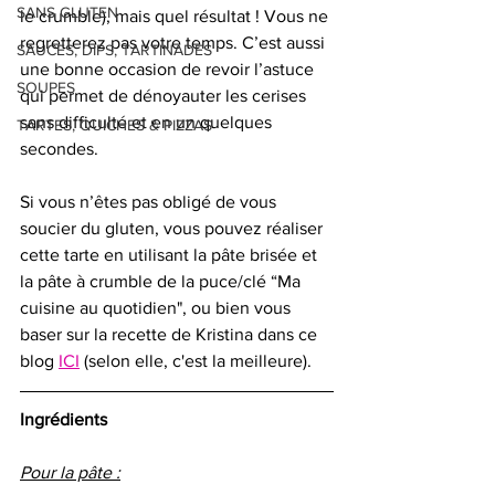
SANS GLUTEN
le crumble), mais quel résultat ! Vous ne 
regretterez pas votre temps. C’est aussi 
SAUCES, DIPS, TARTINADES
une bonne occasion de revoir l’astuce 
SOUPES
qui permet de dénoyauter les cerises 
sans difficulté et en un quelques 
TARTES, QUICHES & PIZZAS
secondes.
Si vous n’êtes pas obligé de vous 
soucier du gluten, vous pouvez réaliser 
cette tarte en utilisant la pâte brisée et 
la pâte à crumble de la puce/clé “Ma 
cuisine au quotidien", ou bien vous 
baser sur la recette de Kristina dans ce 
blog 
ICI
 (selon elle, c'est la meilleure). 
Ingrédients
Pour la pâte :