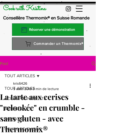
Cook with Kristina
Conseillère Thermomix® en Suisse Romande
Réserver une démonstration
Commander un Thermomix®
Post
TOUT ARTICLES
kris6426
TOUT ARTICLES
9 août 2019
3 min de lecture
La tarte aux cerises
ACCOMPAGNEMENTS
"relookée" en crumble -
ASTUCES
sans gluten - avec
BOISSONS
Thermomix®
COURS DE CUISINE