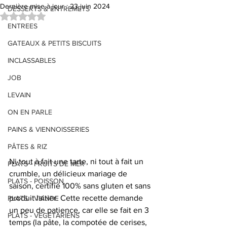
Dernière mise à jour :
23 juin 2024
DESSERTS & ENTREMETS
Noté NaN étoiles sur 5.
ENTREES
GATEAUX & PETITS BISCUITS
INCLASSABLES
JOB
LEVAIN
ON EN PARLE
PAINS & VIENNOISSERIES
PÂTES & RIZ
Ni tout à fait une tarte, ni tout à fait un 
PLATS - FRUITS DE MER
crumble, un délicieux mariage de 
PLATS - POISSON
saison, certifié 100% sans gluten et sans 
produit laitier. Cette recette demande 
PLATS - VIANDE
un peu de patience, car elle se fait en 3 
PLATS - VEGETARIENS
temps (la pâte, la compotée de cerises, 