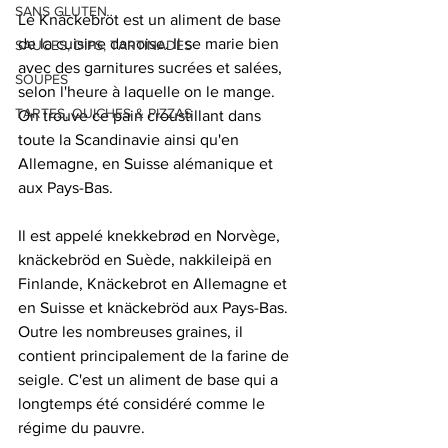
SANS GLUTEN
Le Knäckebröt est un aliment de base 
de la cuisine danoise. Il se marie bien 
SAUCES, DIPS, TARTINADES
avec des garnitures sucrées et salées, 
SOUPES
selon l'heure à laquelle on le mange. 
TARTES, QUICHES & PIZZAS
On trouve ce pain croustillant dans 
toute la Scandinavie ainsi qu'en 
Allemagne, en Suisse alémanique et 
aux Pays-Bas.
Il est appelé knekkebrød en Norvège, 
knäckebröd en Suède, nakkileipä en 
Finlande, Knäckebrot en Allemagne et 
en Suisse et knäckebröd aux Pays-Bas. 
Outre les nombreuses graines, il 
contient principalement de la farine de 
seigle. C'est un aliment de base qui a 
longtemps été considéré comme le 
régime du pauvre.