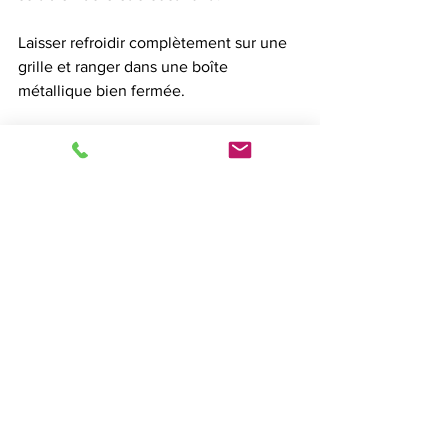
Laisser refroidir complètement sur une 
grille et ranger dans une boîte 
métallique bien fermée.
A déguster sans modération!!!
Source: 
blog 
https://www.196flavors.com/denmark-
knaekbrod-crispbread/
PAINS & VIENNOISSERIES
GATEAUX & PETITS BISCUITS
Voir tout
Posts récents