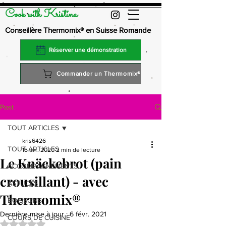
Cook with Kristina
Conseillère Thermomix® en Suisse Romande
Réserver une démonstration
Commander un Thermomix®
Post
TOUT ARTICLES
kris6426
TOUT ARTICLES
15 avr. 2020
2 min de lecture
Le Knäckebrot (pain
ACCOMPAGNEMENTS
crousillant) - avec
ASTUCES
Thermomix®
BOISSONS
Dernière mise à jour :
6 févr. 2021
COURS DE CUISINE
Noté NaN étoiles sur 5.