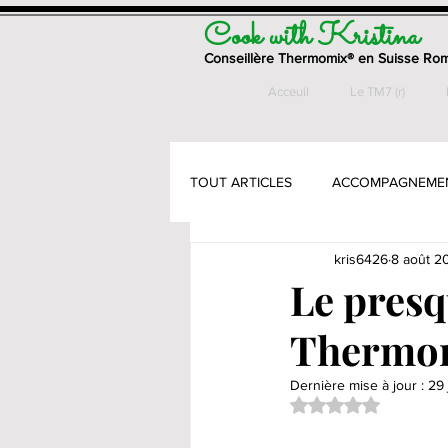
Cook with Kristina
Conseillère Thermomix® en Suisse Ro
Acceuil
Le TM7 (r)
TOUT ARTICLES
ACCOMPAGNEME
kris6426
8 août 2
ENTREES
GATEAUX & PETITS
Le pres
Thermo
PAINS & VIENNOISSERIES
PÂ
Dernière mise à jour :
29 
Noté NaN étoiles su
PLATS - VEGETARIENS
SANS