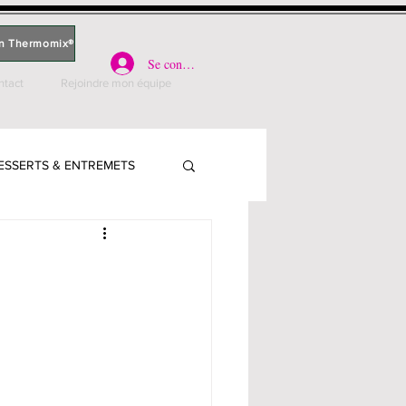
n Thermomix®
Se connecter
ntact
Rejoindre mon équipe
ESSERTS & ENTREMETS
PARLE
PLATS - VIANDE
S, QUICHES & PIZZAS