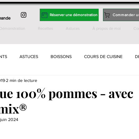
Réserver une démonstration
Commander u
mande
Démonstration
Recettes
Astuces
À propos de moi
Co
NTS
ASTUCES
BOISSONS
COURS DE CUISINE
D
019
2 min de lecture
 BISCUITS
INCLASSABLES
JOB
LEVAIN
ON EN 
que 100% pommes - avec
mix®
TES & RIZ
PLATS - FRUITS DE MER
PLATS - POISSON
juin 2024
r 5.
 GLUTEN
SAUCES, DIPS, TARTINADES
SOUPES
TARTE