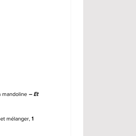
a mandoline 
– Et 
 et mélanger, 
1 