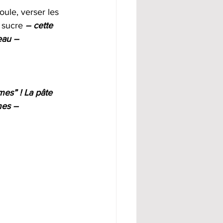
ule, verser les 
 sucre 
– cette 
eau – 
es” ! La pâte 
mes –