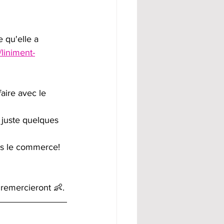
 qu'elle a 
/liniment-
aire avec le 
 juste quelques 
ns le commerce! 
 remercieront 👶. 