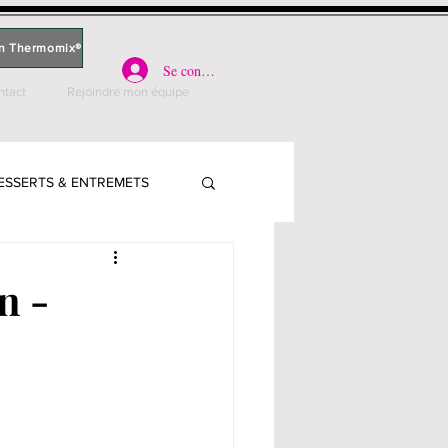
n Thermomix®
Se connecter
ntact
Rejoindre mon équipe
ESSERTS & ENTREMETS
PARLE
n -
PLATS - VIANDE
S, QUICHES & PIZZAS