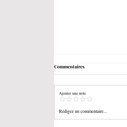
Commentaires
Ajouter une note
Les miettes de pain grillées 
Rédigez un commentaire...
l'ail façon Kristina - avec
Thermomix®