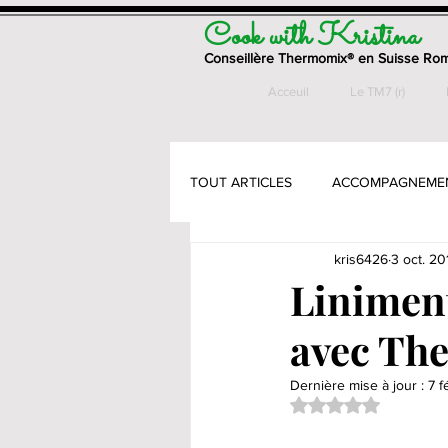
Cook with Kristina
Conseillère Thermomix® en Suisse Ro
Acceuil
Le TM7 (r)
TOUT ARTICLES
ACCOMPAGNEME
kris6426
3 oct. 20
ENTREES
GATEAUX & PETITS
Liniment
avec Th
PAINS & VIENNOISSERIES
PÂ
Dernière mise à jour :
7 f
Noté NaN étoiles su
PLATS - VEGETARIENS
SANS