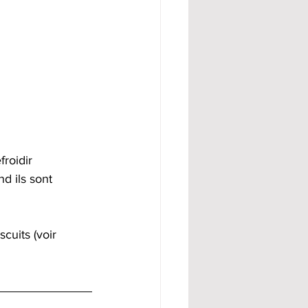
froidir 
d ils sont 
cuits (voir 