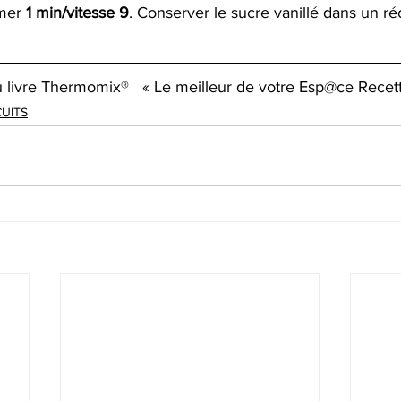
mer 
1 min/vitesse 9
. Conserver le sucre vanillé dans un réc
u livre Thermomix®   « Le meilleur de votre Esp@ce Recet
CUITS