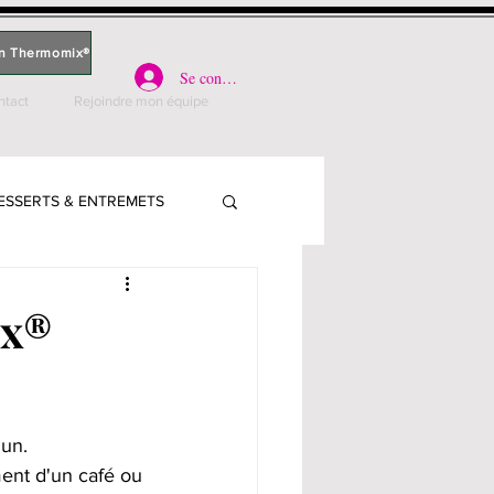
n Thermomix®
Se connecter
ntact
Rejoindre mon équipe
ESSERTS & ENTREMETS
PARLE
ix®
PLATS - VIANDE
un. 
S, QUICHES & PIZZAS
ent d'un café ou 