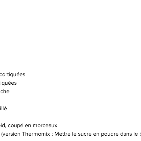
ortiquées  
iquées  
nche  
llé  
oid, coupé en morceaux  
 (version Thermomix : Mettre le sucre en poudre dans le b