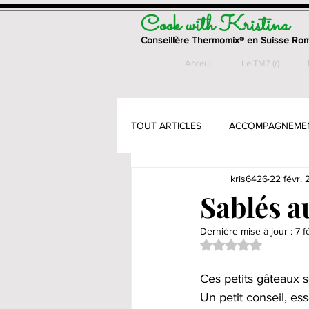
Cook with Kristina
Conseillère Thermomix® en Suisse Ro
Acceuil
Le TM7 (r)
TOUT ARTICLES
ACCOMPAGNEME
kris6426
22 févr. 
ENTREES
GATEAUX & PETITS
Sablés 
Dernière mise à jour :
7 f
PAINS & VIENNOISSERIES
PÂ
Noté NaN étoiles su
Ces petits gâteaux 
PLATS - VEGETARIENS
SANS
Un petit conseil, e