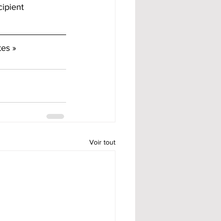
ipient 
tes »
Voir tout