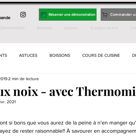
Réserver une démonstration
Commander u
mande
Démonstration
Recettes
Astuces
À propos de moi
Co
NTS
ASTUCES
BOISSONS
COURS DE CUISINE
D
2019
2 min de lecture
 BISCUITS
INCLASSABLES
JOB
LEVAIN
ON EN 
aux noix - avec Thermom
évr. 2021
TES & RIZ
PLATS - FRUITS DE MER
PLATS - POISSON
r 5.
sont si bons que vous aurez de la peine à n'en manger qu'
 GLUTEN
SAUCES, DIPS, TARTINADES
SOUPES
TARTE
ssayez de rester raisonnable!! À savourer en accompagnem